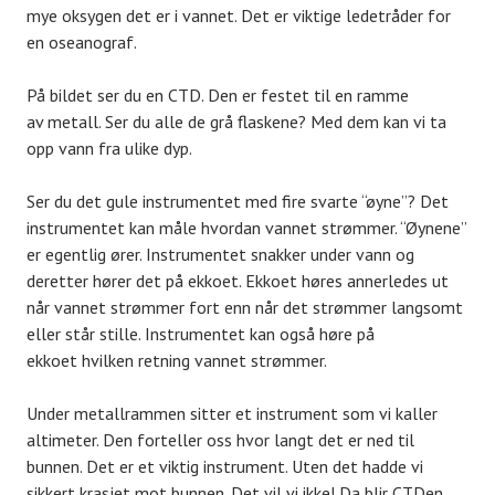
mye oksygen det er i vannet. Det er viktige ledetråder for
en oseanograf.
På bildet ser du en CTD. Den er festet til en ramme
av metall. Ser du alle de grå flaskene? Med dem kan vi ta
opp vann fra ulike dyp.
Ser du det gule instrumentet med fire svarte “øyne”? Det
instrumentet kan måle hvordan vannet strømmer. “Øynene”
er egentlig ører. Instrumentet snakker under vann og
deretter hører det på ekkoet. Ekkoet høres annerledes ut
når vannet strømmer fort enn når det strømmer langsomt
eller står stille. Instrumentet kan også høre på
ekkoet hvilken retning vannet strømmer.
Under metallrammen sitter et instrument som vi kaller
altimeter. Den forteller oss hvor langt det er ned til
bunnen. Det er et viktig instrument. Uten det hadde vi
sikkert krasjet mot bunnen. Det vil vi ikke! Da blir CTDen