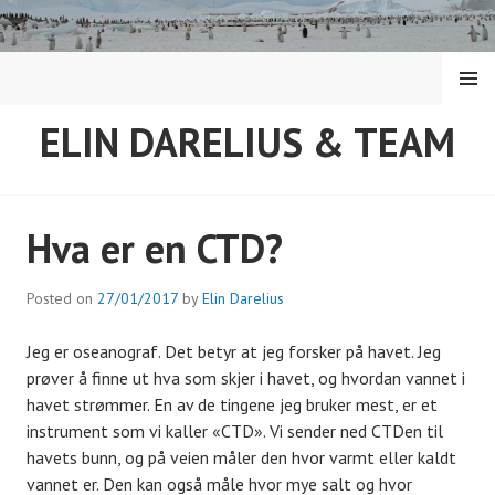
Skip
to
content
MENU
ELIN DARELIUS & TEAM
Hva er en CTD?
Posted on
27/01/2017
by
Elin Darelius
Jeg er oseanograf. Det betyr at jeg forsker på havet. Jeg
prøver å finne ut hva som skjer i havet, og hvordan vannet i
havet strømmer. En av de tingene jeg bruker mest, er et
instrument som vi kaller «CTD». Vi sender ned CTDen til
havets bunn, og på veien måler den hvor varmt eller kaldt
vannet er. Den kan også måle hvor mye salt og hvor