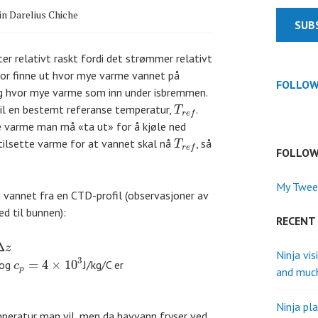
in Darelius Chiche
SUB
 relativt raskt fordi det strømmer relativt
rfor finne ut hvor mye varme vannet på
FOLLOW
og hvor mye varme som inn under isbremmen.
til en bestemt referanse temperatur,
.
T
r
e
f
 varme man må «ta ut» for å kjøle ned
 tilsette varme for at vannet skal nå
, så
T
r
e
f
FOLLOW
My Twee
 i vannet fra en CTD-profil (observasjoner av
d til bunnen):
RECENT
Δ
z
Ninja vis
3
=
4
×
10
 og
J/kg/C er
c
p
and muc
Ninja pla
peratur man vil, men da havvann fryser ved