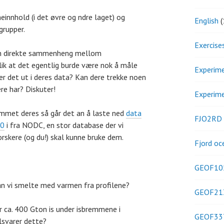
einnhold (i det øvre og ndre laget) og
English
(
grupper.
Exercise
 en direkte sammenheng mellom
ik at det egentlig burde være nok å måle
Experim
r det ut i deres data? Kan dere trekke noen
re har? Diskuter!
Experim
rammet deres så går det an å laste ned
data
FJO2RD
10
i fra NODC, en stor database der vi
orskere (og du!) skal kunne bruke dem.
Fjord oc
GEOF10
an vi smelte med varmen fra profilene?
GEOF21
r ca. 400 Gton is under isbremmene i
GEOF33
svarer dette?