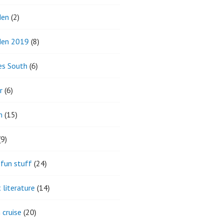
den
(2)
den 2019
(8)
es South
(6)
r
(6)
m
(15)
9)
fun stuff
(24)
 literature
(14)
 cruise
(20)