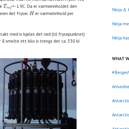
ge
=-1.9C. Da er varmeinnholdet den
T
r
e
f
Ninja & 
nnen det fryser.
er varmeinnhold per
H
Ninja me
kt med is kjøles det ned (til frysepunktet)
Ninja ha
 å smelte ett kilo is trengs det ca. 330 kJ
WHAT W
#Bergen
Amundse
Antarcti
Antarcti
Antarcti