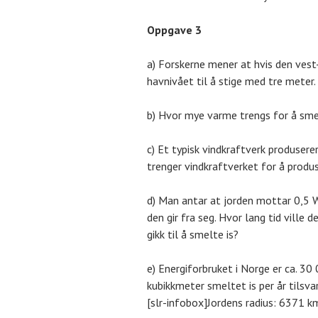
Oppgave 3
a) Forskerne mener at hvis den ves
havnivået til å stige med tre meter
b) Hvor mye varme trengs for å sme
c) Et typisk vindkraftverk produsere
trenger vindkraftverket for å produs
d) Man antar at jorden mottar 0,5
den gir fra seg. Hvor lang tid ville 
gikk til å smelte is?
e) Energiforbruket i Norge er ca. 3
kubikkmeter smeltet is per år tilsva
[slr-infobox]Jordens radius: 6371 k