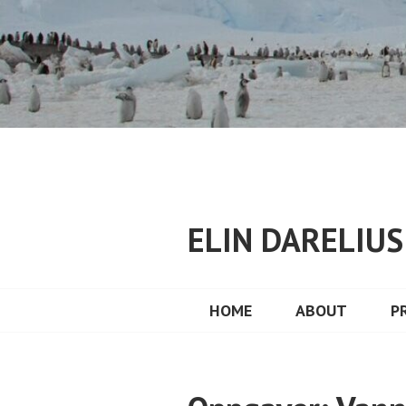
Skip
to
content
ELIN DARELIU
HOME
ABOUT
P