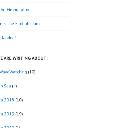
the Fimbul plan
ets the Fimbul team
s landed!
E ARE WRITING ABOUT:
WaveWatching
(10)
n Sea
(4)
ca 2018
(10)
ca 2019
(19)
ca 2020
(1)