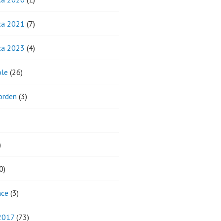
ca 2021
(7)
ca 2023
(4)
ole
(26)
orden
(3)
)
0)
nce
(3)
 2017
(73)