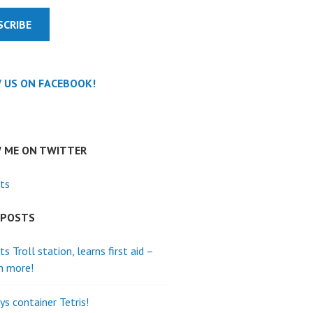
SCRIBE
 US ON FACEBOOK!
 ME ON TWITTER
ts
 POSTS
its Troll station, learns first aid –
h more!
ys container Tetris!