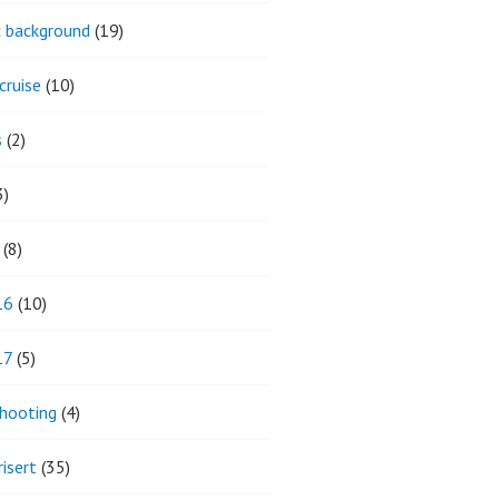
ic background
(19)
cruise
(10)
s
(2)
3)
(8)
16
(10)
17
(5)
hooting
(4)
isert
(35)