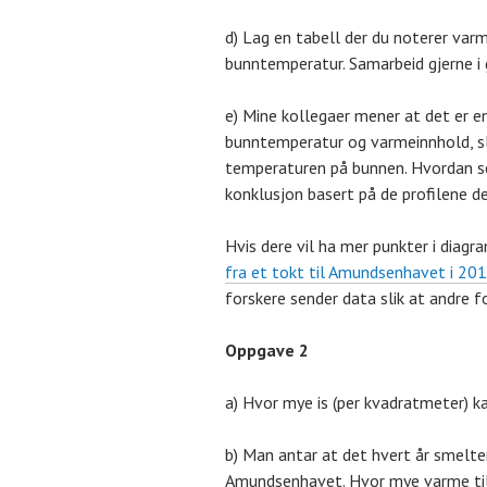
d) Lag en tabell der du noterer varm
bunntemperatur. Samarbeid gjerne i 
e) Mine kollegaer mener at det er
bunntemperatur og varmeinnhold, sl
temperaturen på bunnen. Hvordan se
konklusjon basert på de profilene de
Hvis dere vil ha mer punkter i diag
fra et tokt til Amundsenhavet i 20
forskere sender data slik at andre f
Oppgave 2
a) Hvor mye is (per kvadratmeter) k
b) Man antar at det hvert år smelte
Amundsenhavet. Hvor mye varme til