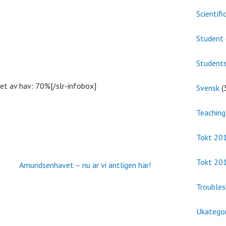
Scientif
Student 
Student
et av hav: 70%[/slr-infobox]
Svensk
(
Teaching
Tokt 20
Tokt 20
Amundsenhavet – nu är vi äntligen här!
Troubles
Ukategor