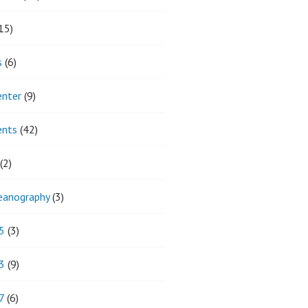
15)
s
(6)
enter
(9)
ents
(42)
(2)
eanography
(3)
5
(3)
3
(9)
7
(6)