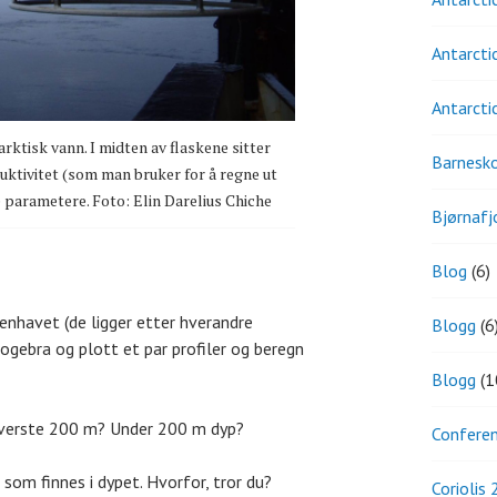
Antarcti
Antarcti
rktisk vann. I midten av flaskene sitter
Barnesk
uktivitet (som man bruker for å regne ut
 parametere. Foto: Elin Darelius Chiche
Bjørnafj
Blog
(6)
enhavet (de ligger etter hverandre
Blogg
(6
eogebra og plott et par profiler og beregn
Blogg
(1
 øverste 200 m? Under 200 m dyp?
Confere
 som finnes i dypet. Hvorfor, tror du?
Coriolis