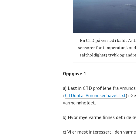
En CTD på vei ned i kaldt Anta
sensorer for temperatur, kond
saltholdighet) trykk og andre
Oppgave 1
a) Last in CTD profilene fra Amunds
i
CTDdata_Amundsenhavet.txt
) i G
varmeinnholdet.
b) Hvor mye varme finnes det i de
c) Vi er mest interessert i den varme