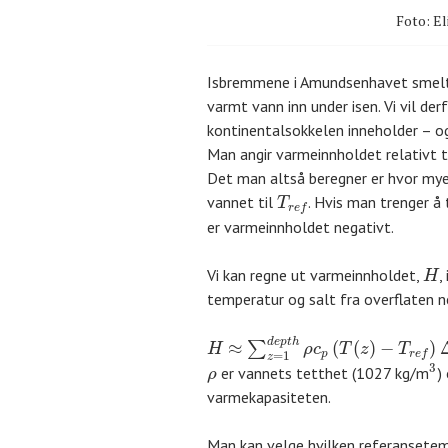
Foto: El
Isbremmene i Amundsenhavet smelter
varmt vann inn under isen. Vi vil de
kontinentalsokkelen inneholder – 
Man angir varmeinnholdet relativt 
Det man altså beregner er hvor mye
vannet til
. Hvis man trenger å
T
r
e
f
er varmeinnholdet negativt.
Vi kan regne ut varmeinnholdet,
,
H
temperatur og salt fra overflaten ne
d
e
p
t
h
≈
(
(
)
−
)
∑
H
ρ
c
T
z
T
=
1
p
r
e
f
z
3
er vannets tetthet (1027 kg/m
)
ρ
varmekapasiteten.
Man kan velge hvilken referansetem