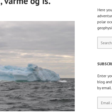
 varme og is.
Here you
adventur
polar oc
geophysi
Search
for:
SUBSCRI
Enter yo
blog and
by email.
Email
Address