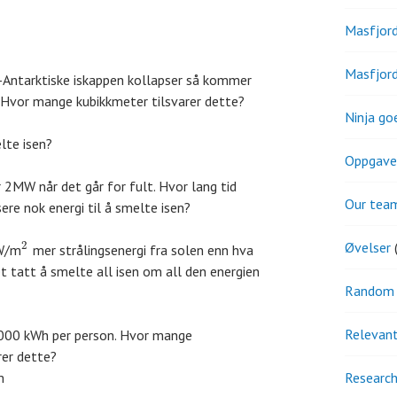
Masfjor
Masfjor
t-Antarktiske iskappen kollapser så kommer
. Hvor mange kubikkmeter tilsvarer dette?
Ninja go
lte isen?
Oppgave
r 2MW når det går for fult. Hvor lang tid
Our tea
ere nok energi til å smelte isen?
Øvelser
(
2
 W/m
mer strålingsenergi fra solen enn hva
det tatt å smelte all isen om all den energien
Random 
Relevant
0 000 kWh per person. Hvor mange
rer dette?
Research
m