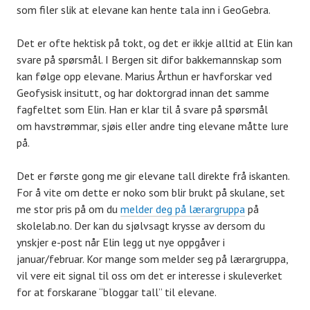
som filer slik at elevane kan hente tala inn i GeoGebra.
Det er ofte hektisk på tokt, og det er ikkje alltid at Elin kan
svare på spørsmål. I Bergen sit difor bakkemannskap som
kan følge opp elevane. Marius Årthun er havforskar ved
Geofysisk insitutt, og har doktorgrad innan det samme
fagfeltet som Elin. Han er klar til å svare på spørsmål
om havstrømmar, sjøis eller andre ting elevane måtte lure
på.
Det er første gong me gir elevane tall direkte frå iskanten.
For å vite om dette er noko som blir brukt på skulane, set
me stor pris på om du
melder deg på lærargruppa
på
skolelab.no. Der kan du sjølvsagt krysse av dersom du
ynskjer e-post når Elin legg ut nye oppgåver i
januar/februar. Kor mange som melder seg på lærargruppa,
vil vere eit signal til oss om det er interesse i skuleverket
for at forskarane “bloggar tall” til elevane.