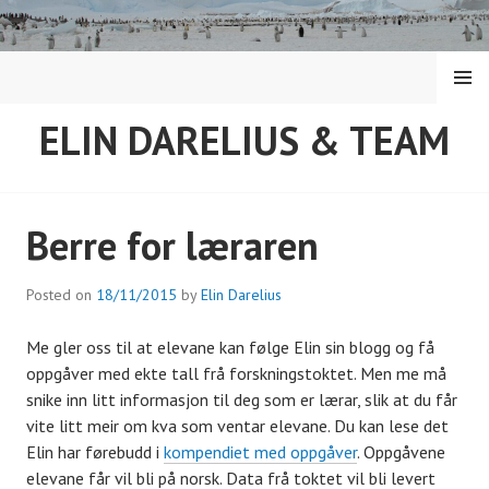
Skip
to
content
MENU
ELIN DARELIUS & TEAM
Berre for læraren
Posted on
18/11/2015
by
Elin Darelius
Me gler oss til at elevane kan følge Elin sin blogg og få
oppgåver med ekte tall frå forskningstoktet. Men me må
snike inn litt informasjon til deg som er lærar, slik at du får
vite litt meir om kva som ventar elevane. Du kan lese det
Elin har førebudd i
kompendiet med oppgåver
. Oppgåvene
elevane får vil bli på norsk. Data frå toktet vil bli levert