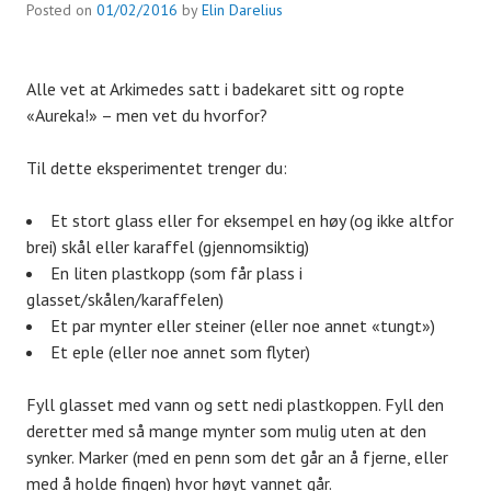
Posted on
01/02/2016
by
Elin Darelius
Alle vet at Arkimedes satt i badekaret sitt og ropte
«Aureka!» – men vet du hvorfor?
Til dette eksperimentet trenger du:
Et stort glass eller for eksempel en høy (og ikke altfor
brei) skål eller karaffel (gjennomsiktig)
En liten plastkopp (som får plass i
glasset/skålen/karaffelen)
Et par mynter eller steiner (eller noe annet «tungt»)
Et eple (eller noe annet som flyter)
Fyll glasset med vann og sett nedi plastkoppen. Fyll den
deretter med så mange mynter som mulig uten at den
synker. Marker (med en penn som det går an å fjerne, eller
med å holde fingen) hvor høyt vannet går.