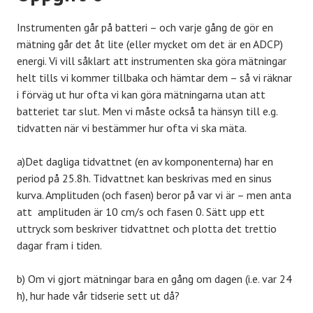
Instrumenten går på batteri – och varje gång de gör en
mätning går det åt lite (eller mycket om det är en ADCP)
energi. Vi vill såklart att instrumenten ska göra mätningar
helt tills vi kommer tillbaka och hämtar dem – så vi räknar
i förväg ut hur ofta vi kan göra mätningarna utan att
batteriet tar slut. Men vi måste också ta hänsyn till e.g.
tidvatten när vi bestämmer hur ofta vi ska mäta.
a)Det dagliga tidvattnet (en av komponenterna) har en
period på 25.8h. Tidvattnet kan beskrivas med en sinus
kurva. Amplituden (och fasen) beror på var vi är – men anta
att amplituden är 10 cm/s och fasen 0. Sätt upp ett
uttryck som beskriver tidvattnet och plotta det trettio
dagar fram i tiden.
b) Om vi gjort mätningar bara en gång om dagen (i.e. var 24
h), hur hade vår tidserie sett ut då?