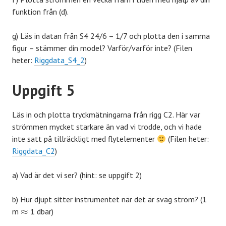
funktion från (d).
g) Läs in datan från S4 24/6 – 1/7 och plotta den i samma
figur – stämmer din model? Varför/varför inte? (Filen
heter:
Riggdata_S4_2
)
Uppgift 5
Läs in och plotta tryckmätningarna från rigg C2. Här var
strömmen mycket starkare än vad vi trodde, och vi hade
inte satt på tillräckligt med flytelementer
(Filen heter:
Riggdata_C2
)
a) Vad är det vi ser? (hint: se uppgift 2)
b) Hur djupt sitter instrumentet när det är svag ström? (1
≈
m
1 dbar)