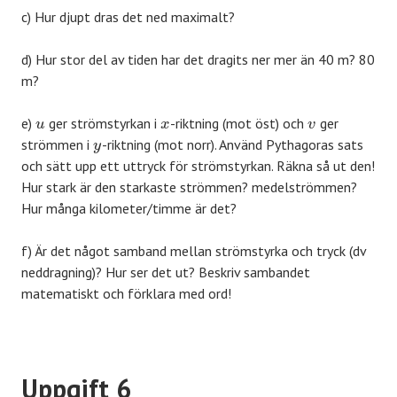
c) Hur djupt dras det ned maximalt?
d) Hur stor del av tiden har det dragits ner mer än 40 m? 80
m?
e)
ger strömstyrkan i
-riktning (mot öst) och
ger
u
x
v
strömmen i
-riktning (mot norr). Använd Pythagoras sats
y
och sätt upp ett uttryck för strömstyrkan. Räkna så ut den!
Hur stark är den starkaste strömmen? medelströmmen?
Hur många kilometer/timme är det?
f) Är det något samband mellan strömstyrka och tryck (dv
neddragning)? Hur ser det ut? Beskriv sambandet
matematiskt och förklara med ord!
Uppgift 6