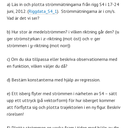
a) Läs in och plotta strömmätningarna från rigg S4 i 17-24
juni, 2012. (
Riggdata_S4_1
). Strömmätningarna är i cm/s.
Vad är det vi ser?
b) Hur stor är medelströmmen? i vilken riktning går den? (
u
ger strömstyrkan i
-riktning (mot öst) och
ger
x
v
strömmen i
-riktning (mot norr))
y
c) Om du ska tillpassa eller beskriva observationerna med
en funktion, vilken väljer du då?
d) Bestäm konstanterna med hjälp av regression.
e) Ett isberg flyter med strömmen i närheten av S4 – sätt
upp ett uttryck (på vektorform) för hur isberget kommer
att förflytta sig och plotta trajektorien i en ny figur. Beskriv
rörelsen!
f) Plotta strömmen en vecka fram i tiden med hjälp av din