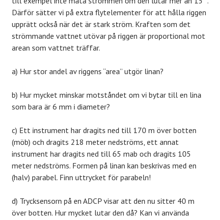
till exempel inte mäta strömmen om den lutar mer än 15
.
Därför sätter vi på extra flytelementer för att hålla riggen
upprätt också när det är stark ström. Kraften som det
strömmande vattnet utövar på riggen är proportional mot
arean som vattnet träffar.
a) Hur stor andel av riggens “area” utgör linan?
b) Hur mycket minskar motståndet om vi bytar till en lina
som bara är 6 mm i diameter?
c) Ett instrument har dragits ned till 170 m över botten
(möb) och dragits 218 meter nedströms, ett annat
instrument har dragits ned till 65 mab och dragits 105
meter nedströms. Formen på linan kan beskrivas med en
(halv) parabel. Finn uttrycket för parabeln!
d) Trycksensorn på en ADCP visar att den nu sitter 40 m
över botten. Hur mycket lutar den då? Kan vi använda