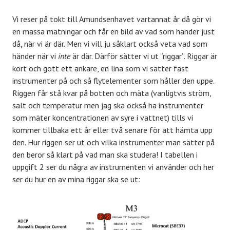
Vi reser på tokt till Amundsenhavet vartannat år då gör vi
en massa mätningar och får en bild av vad som händer just
då, när vi är där. Men vi vill ju såklart också veta vad som
händer när vi
inte
är där. Därför sätter vi ut “riggar”. Riggar är
kort och gott ett ankare, en lina som vi sätter fast
instrumenter på och så flytelementer som håller den uppe.
Riggen får stå kvar på botten och mäta (vanligtvis ström,
salt och temperatur men jag ska också ha instrumenter
som mäter koncentrationen av syre i vattnet) tills vi
kommer tillbaka ett år eller två senare för att hämta upp
den. Hur riggen ser ut och vilka instrumenter man sätter på
den beror så klart på vad man ska studera! I tabellen i
uppgift 2 ser du några av instrumenten vi använder och her
ser du hur en av mina riggar ska se ut: